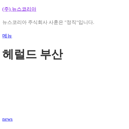
내
(주) 뉴스코리아
용
뉴스코리아 주식회사 사훈은 "정직"입니다.
으
로
메뉴
바
로
헤럴드 부산
가
기
news